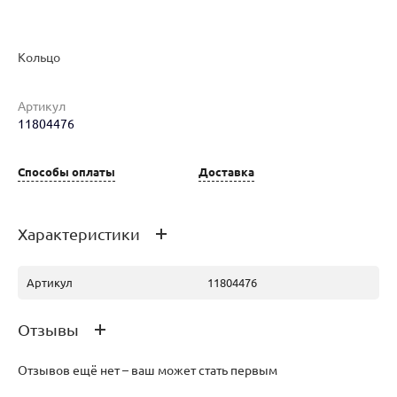
Наименование товара
Размер
Вес
Ц
Кольцо
Кольцо (29427734)
16.5
2.01
25
Артикул
11804476
Способы оплаты
Доставка
Кольцо (30241121)
18
1.88
48
Характеристики
Артикул
11804476
Отзывы
Отзывов ещё нет – ваш может стать первым
Кольцо (30300361)
50