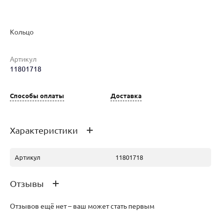
Кольцо
Артикул
Наименование товара
Размер
Вес
Ц
11801718
Кольцо (28415428)
18
2.81
35
Способы оплаты
Доставка
Характеристики
Артикул
11801718
Отзывы
Отзывов ещё нет – ваш может стать первым