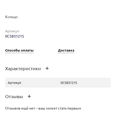
Кольцо
Артикул
0C583121S
Наименование товара
Размер
Вес
Ц
Кольцо (30177055)
16.5
2.1
11
Способы оплаты
Доставка
Характеристики
Артикул
0C583121S
Отзывы
Отзывов ещё нет – ваш может стать первым