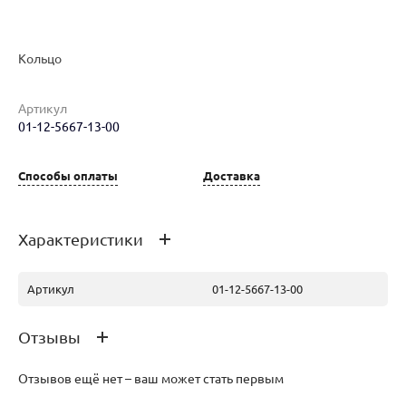
Кольцо
Наименование товара
Размер
Вес
Ц
Артикул
Кольцо (29732449)
17.5
2.36
11
01-12-5667-13-00
Способы оплаты
Доставка
Характеристики
Артикул
01-12-5667-13-00
Отзывы
Отзывов ещё нет – ваш может стать первым