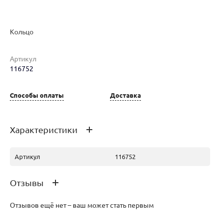
Кольцо
Артикул
Наименование товара
Размер
Вес
Ц
116752
Кольцо (30142299)
18.5
1.59
29
Способы оплаты
Доставка
Характеристики
Артикул
116752
Отзывы
Отзывов ещё нет – ваш может стать первым