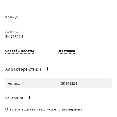
Кольцо
Артикул
ЗК-91522-I
Наименование товара
Размер
Вес
Ц
Кольцо (30137226)
17
2.43
15
Способы оплаты
Доставка
Характеристики
Артикул
ЗК-91522-I
Отзывы
Отзывов ещё нет – ваш может стать первым