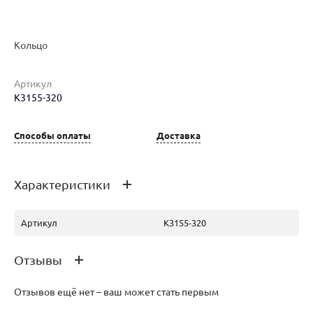
Кольцо
Артикул
К3155-320
Наименование товара
Размер
Вес
Ц
Кольцо (30130715)
18
3.01
86
Способы оплаты
Доставка
Характеристики
Артикул
К3155-320
Отзывы
Отзывов ещё нет – ваш может стать первым