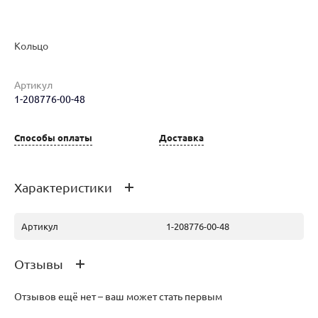
Кольцо
Артикул
1-208776-00-48
Наименование товара
Размер
Вес
Ц
Кольцо (30126961)
18.5
3.1
16
Способы оплаты
Доставка
Характеристики
Артикул
1-208776-00-48
Отзывы
Отзывов ещё нет – ваш может стать первым