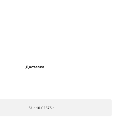
Цвет золота
Вставка
золотые, из
Доставка
красного золота
золотые, из
красного золота
золотые, из
красного золота
51-110-02575-1