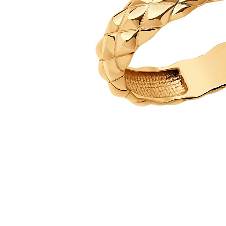
Наименование товара
Раз
Кольцо (30124271)
19
Кольцо (30124264)
18
Кольцо (30217591)
18