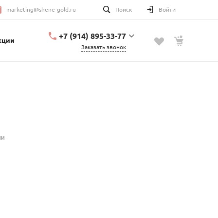
marketing@shene-gold.ru
Поиск
Войти
+7 (914) 895-33-77
кции
Заказать звонок
+7 (914) 895-33-77
Урицкого, 2
с 10:00 до 20:00
marketing@shene-
gold.ru
ии