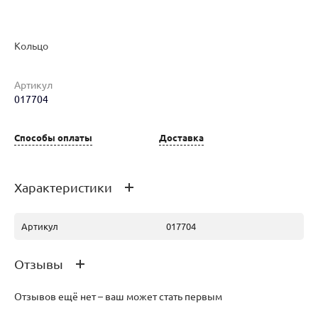
Кольцо
Артикул
017704
Наименование товара
Размер
Вес
Ц
Кольцо (30169067)
19.5
2.41
52
Способы оплаты
Доставка
Характеристики
Артикул
017704
Отзывы
Отзывов ещё нет – ваш может стать первым