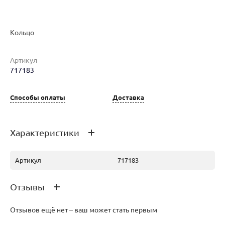
Кольцо
Артикул
Наименование товара
Размер
Вес
Ц
717183
Кольцо (29863020)
17.5
1.84
32
Способы оплаты
Доставка
Характеристики
Артикул
717183
Отзывы
Отзывов ещё нет – ваш может стать первым