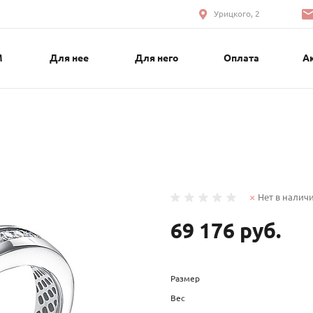
Урицкого, 2
М
Для нее
Для него
Оплата
А
Нет в налич
69 176 руб.
Размер
Вес