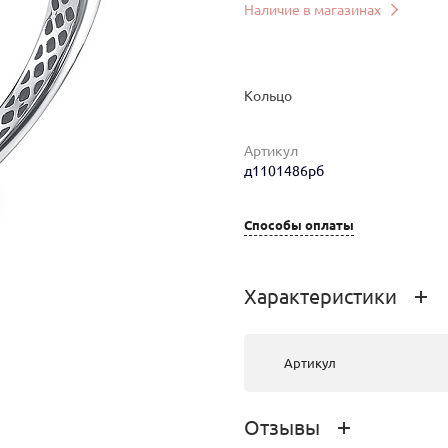
Наличие в магазинах
Кольцо
Артикул
д1101486рб
Способы оплаты
мер
Вес
Цена
Магазин
Характеристики
2.13
69 176 руб.
г.Ангарск, ТК
"Центр"
Артикул
Отзывы