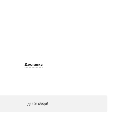
Доставка
Цвет золота
Вставка
золотые, из
29 Бр Кр 57
белого золота
3/6А 0,221;
д1101486рб