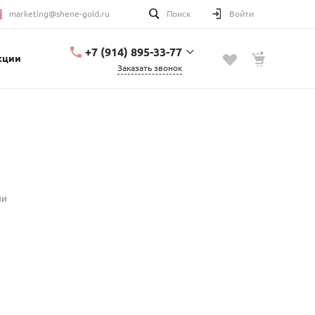
marketing@shene-gold.ru
Поиск
Войти
+7 (914) 895-33-77
кции
Заказать звонок
+7 (914) 895-33-77
Урицкого, 2
с 10:00 до 20:00
marketing@shene-
gold.ru
ии