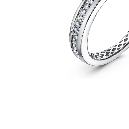
Наименование товара
Раз
Кольцо (29211326)
17