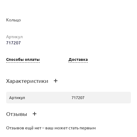
Кольцо
Наименование товара
Размер
Вес
Ц
Артикул
Кольцо (30121164)
40.5
6.21
45
717207
Способы оплаты
Доставка
Кольцо (29862849)
17
1.75
41
Характеристики
Артикул
717207
Отзывы
Отзывов ещё нет – ваш может стать первым