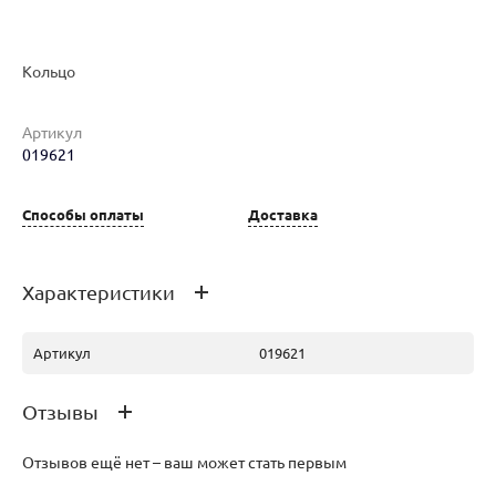
Кольцо
Артикул
019621
Наименование товара
Размер
Вес
Ц
Кольцо (29862627)
16.5
1.32
30
Способы оплаты
Доставка
Характеристики
Артикул
019621
Отзывы
Отзывов ещё нет – ваш может стать первым