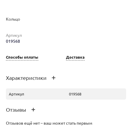
Кольцо
Артикул
Наименование товара
Размер
Вес
Ц
019568
Кольцо (29862542)
16.5
1.32
28
Способы оплаты
Доставка
Характеристики
Артикул
019568
Отзывы
Отзывов ещё нет – ваш может стать первым