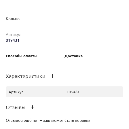
Кольцо
Артикул
Наименование товара
Размер
Вес
Ц
019431
Кольцо (30214972)
16
1.42
31
Способы оплаты
Доставка
Характеристики
Артикул
019431
Отзывы
Отзывов ещё нет – ваш может стать первым