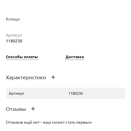
Кольцо
Наименование товара
Размер
Вес
Ц
Кольцо (30213234)
17
2.12
41
Артикул
1180230
Способы оплаты
Доставка
Кольцо (30213395)
18.5
2.36
46
Характеристики
Артикул
1180230
Отзывы
Отзывов ещё нет – ваш может стать первым