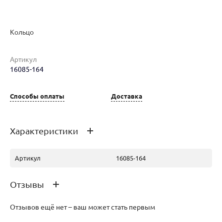
Кольцо
Наименование товара
Размер
Вес
Ц
Артикул
16085-164
Кольцо (29815630)
17
1.9
95
Способы оплаты
Доставка
Характеристики
Артикул
16085-164
Отзывы
Отзывов ещё нет – ваш может стать первым