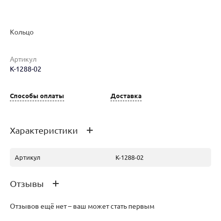
Кольцо
Артикул
К-1288-02
Наименование товара
Размер
Вес
Ц
Кольцо (30189454)
17.5
3.82
20
Способы оплаты
Доставка
Характеристики
Артикул
К-1288-02
Отзывы
Отзывов ещё нет – ваш может стать первым