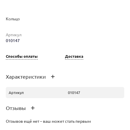
Кольцо
Артикул
010147
Наименование товара
Размер
Вес
Ц
Кольцо (30188907)
16.5
2.66
25
Способы оплаты
Доставка
Характеристики
Артикул
010147
Отзывы
Отзывов ещё нет – ваш может стать первым