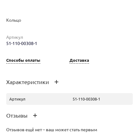
Наименование товара
Размер
Вес
Ц
Кольцо
Кольцо (29810147)
17
1.37
29
Артикул
51-110-00308-1
Способы оплаты
Доставка
Кольцо (29810154)
17.5
1.49
32
Характеристики
Артикул
51-110-00308-1
Отзывы
Отзывов ещё нет – ваш может стать первым