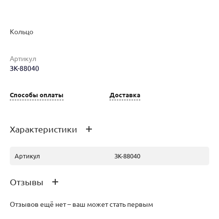
Кольцо
Артикул
ЗК-88040
Наименование товара
Размер
Вес
Ц
Кольцо (29688821)
17.5
2.5
15
Способы оплаты
Доставка
Характеристики
Артикул
ЗК-88040
Отзывы
Отзывов ещё нет – ваш может стать первым