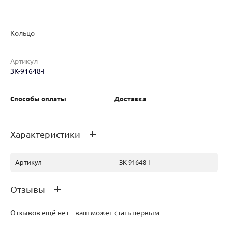
Кольцо
Артикул
Наименование товара
Размер
Вес
Ц
ЗК-91648-I
Кольцо (30137332)
18
6.29
35
Способы оплаты
Доставка
Характеристики
Артикул
ЗК-91648-I
Отзывы
Отзывов ещё нет – ваш может стать первым