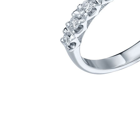
Наименование товара
Раз
Кольцо (30137196)
16.5