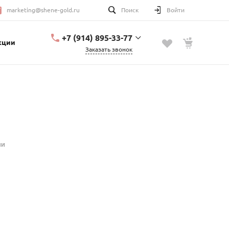
marketing@shene-gold.ru
Поиск
Войти
+7 (914) 895-33-77
кции
Заказать звонок
+7 (914) 895-33-77
Урицкого, 2
с 10:00 до 20:00
marketing@shene-
gold.ru
ии