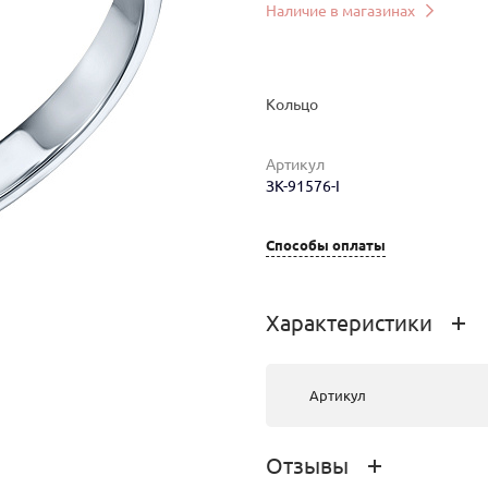
Наличие в магазинах
Кольцо
Артикул
ЗК-91576-I
Способы оплаты
мер
Вес
Цена
Магазин
Характеристики
2.26
89 958 руб.
г.Ангарск, ТК
"Центр"
Артикул
Отзывы