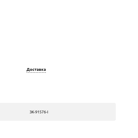
Доставка
Цвет золота
Вставка
золотые, из
Бриллиант:7
белого золота
кр57 0,17 4/5 А
ЗК-91576-I