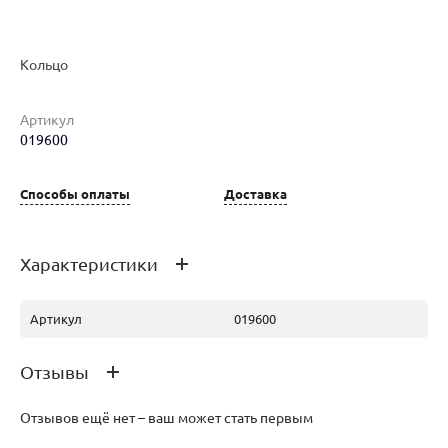
Кольцо
Артикул
Наименование товара
Размер
Вес
Ц
019600
Кольцо (30172708)
18.5
0.76
17
Способы оплаты
Доставка
Характеристики
Артикул
019600
Отзывы
Отзывов ещё нет – ваш может стать первым