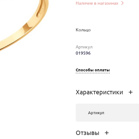
Наличие в магазинах
Кольцо
Артикул
мер
Вес
Цена
Магазин
019596
1.44
31 503 руб.
г.Ангарск, ТК
"Центр"
Способы оплаты
Характеристики
1.56
34 128 руб.
г.Улан-Удэ, ТРЦ
PEOPLE’S
Артикул
PARK,
Жердева, 104Б
Отзывы