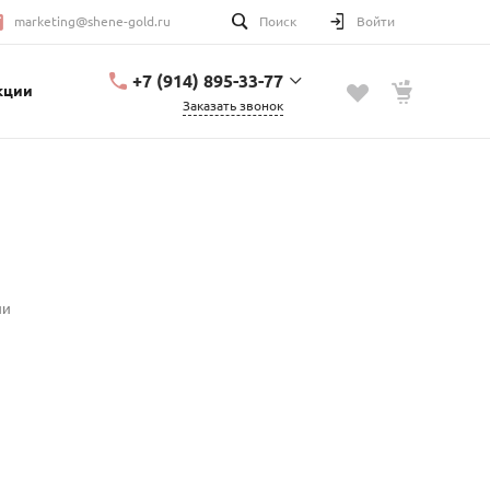
marketing@shene-gold.ru
Поиск
Войти
+7 (914) 895-33-77
кции
Заказать звонок
+7 (914) 895-33-77
Урицкого, 2
с 10:00 до 20:00
marketing@shene-
gold.ru
ии