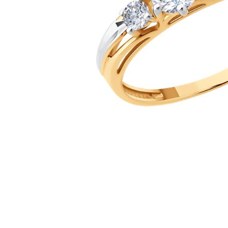
Наименование товара
Раз
Кольцо (30172630)
18
Кольцо (29809431)
17.5