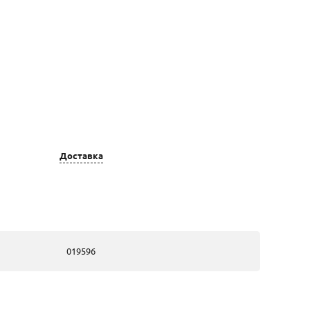
Цвет золота
Вставка
золотые, из
1 Фианит
красного золота
недраг Круг 4 ;
Доставка
2 Фианит
недраг Круг
2,5
золотые, из
1 Фианит
красного золота
недраг Круг 4 ;
019596
2 Фианит
недраг Круг
2,5