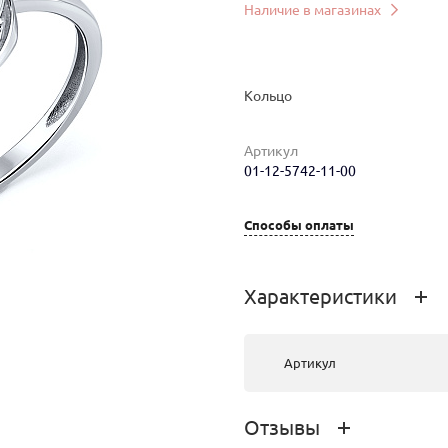
Наличие в магазинах
Кольцо
Артикул
01-12-5742-11-00
Способы оплаты
мер
Вес
Цена
Магазин
1.98
81 486 руб.
г.Улан-Удэ, ТРЦ
Характеристики
PEOPLE’S
PARK,
Жердева, 104Б
Артикул
Отзывы