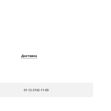
Доставка
Цвет золота
Вставка
золотые, из
1 Бриллиант
белого золота
Кр 57 2.2 (25-
20) 4/5А
0.043ct
01-12-5742-11-00