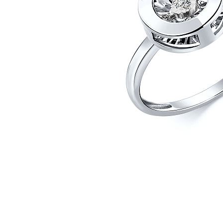
Наименование товара
Раз
Кольцо (29871339)
17