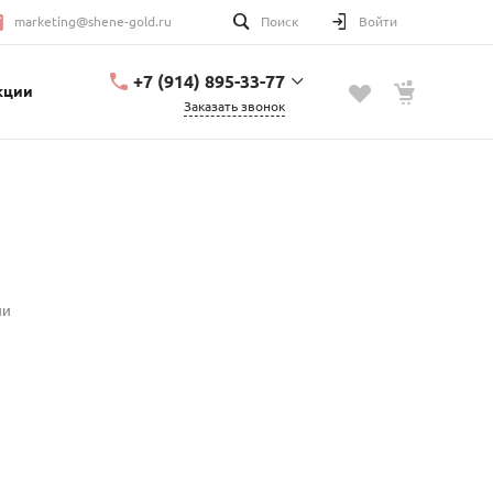
marketing@shene-gold.ru
Поиск
Войти
+7 (914) 895-33-77
кции
Заказать звонок
+7 (914) 895-33-77
Урицкого, 2
с 10:00 до 20:00
marketing@shene-
gold.ru
ии