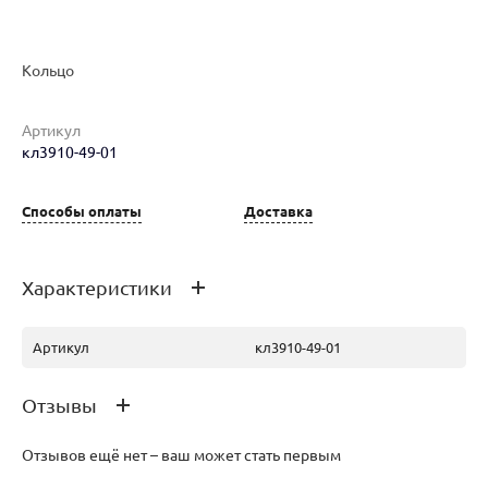
Кольцо
Артикул
кл3910-49-01
Наименование товара
Размер
Вес
Ц
Кольцо (29365562)
16.5
2.88
36
Способы оплаты
Доставка
Характеристики
Артикул
кл3910-49-01
Отзывы
Отзывов ещё нет – ваш может стать первым