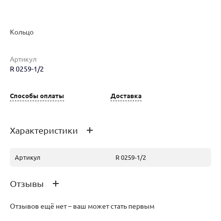
Кольцо
Артикул
Наименование товара
Размер
Вес
Ц
R 0259-1/2
Кольцо (27793107)
16.5
4.32
33
Способы оплаты
Доставка
Характеристики
Артикул
R 0259-1/2
Отзывы
Отзывов ещё нет – ваш может стать первым