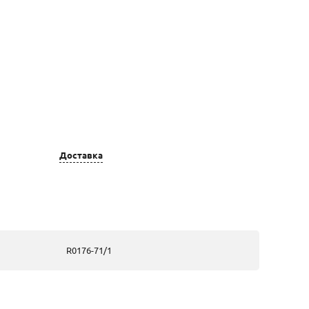
Цвет золота
Вставка
Доставка
золотые, из
Бр 20 Кр 57-
жёлтого золота
0,30-3/4А;
Турмалин
Зеленый1 Ант
Кб-2,75; Эмаль
цветная
R0176-71/1