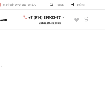
marketing@shene-gold.ru
Поиск
Войти
+7 (914) 895-33-77
кции
Заказать звонок
+7 (914) 895-33-77
Урицкого, 2
с 10:00 до 20:00
marketing@shene-
gold.ru
ии