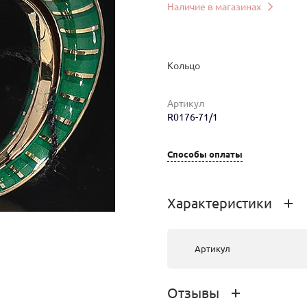
Наличие в магазинах
Кольцо
Артикул
R0176-71/1
мер
Вес
Цена
Магазин
Способы оплаты
12.71
766 000 руб.
г.Иркутск,
Урицкого 2
Характеристики
Артикул
Отзывы