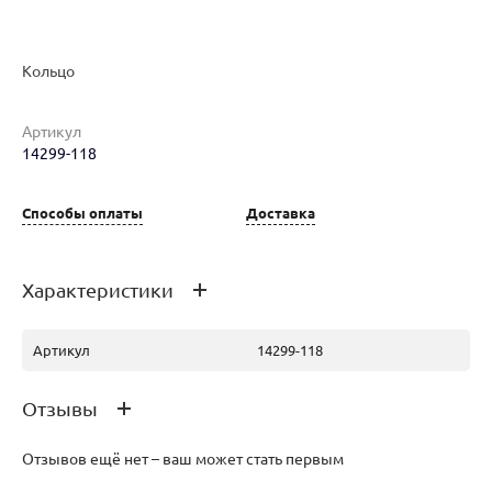
Наименование товара
Размер
Вес
Ц
Кольцо
Кольцо (29764587)
18.5
4.83
23
Артикул
14299-118
Способы оплаты
Доставка
Характеристики
Кольцо (30128828)
19
4.94
23
Артикул
14299-118
Отзывы
Кольцо (30128835)
19.5
5.3
24
Отзывов ещё нет – ваш может стать первым