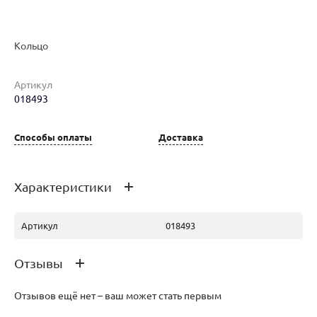
Кольцо
Наименование товара
Размер
Вес
Ц
Артикул
018493
Кольцо (30170889)
17.5
1.11
24
Способы оплаты
Доставка
Кольцо (30170902)
18
1.2
26
Характеристики
Артикул
018493
Отзывы
Отзывов ещё нет – ваш может стать первым