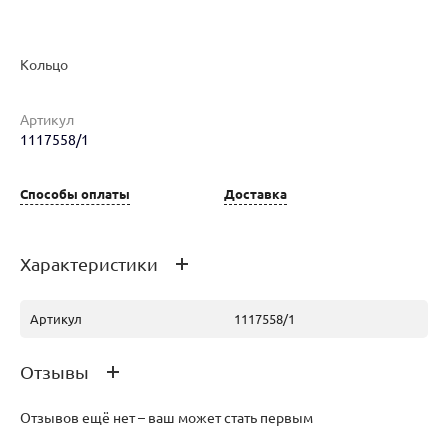
Кольцо
Наименование товара
Размер
Вес
Ц
Артикул
1117558/1
Кольцо (28775669)
16.5
1.38
25
Способы оплаты
Доставка
Кольцо (30228337)
16
1.3
24
Характеристики
Артикул
1117558/1
Отзывы
Отзывов ещё нет – ваш может стать первым