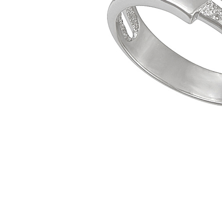
Наименование товара
Раз
Кольцо (29881215)
18
Кольцо (29881208)
17