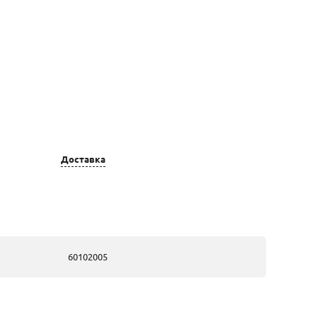
ет золота
Вставка
ребряные
1,бр,Кр57,6/5А,
Доставка
0.029,кар
ребряные
1,бр,Кр57,6/5А,
0.028,кар
60102005