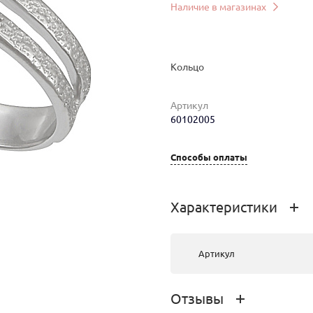
Наличие в магазинах
Кольцо
Артикул
60102005
мер
Вес
Цена
Магазин
Цв
3.19
12 737 руб.
г.Иркутск,
се
Способы оплаты
Сухэ-Батора,
18
Характеристики
2.94
12 310 руб.
г.Улан-Удэ, ТРЦ
се
PEOPLE’S
PARK,
Артикул
Жердева,
104Б
Отзывы