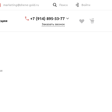
marketing@shene-gold.ru
Поиск
Войти
+7 (914) 895-33-77
кции
Заказать звонок
+7 (914) 895-33-77
Урицкого, 2
с 10:00 до 20:00
marketing@shene-
gold.ru
ии