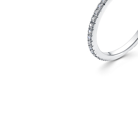
Наименование товара
Раз
Кольцо (29764457)
15