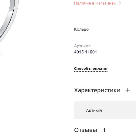
Наличие в магазинах
Кольцо
Артикул
4015-11001
Способы оплаты
мер
Вес
Цена
Магазин
1.24
60 922 руб.
г.Иркутск,
Характеристики
Урицкого 2
Артикул
Отзывы