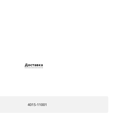
Доставка
Цвет золота
Вставка
золотые, из
37 Бр Кр-57
белого золота
1,00 3/5 А (200-
400) 0,175Ct
4015-11001