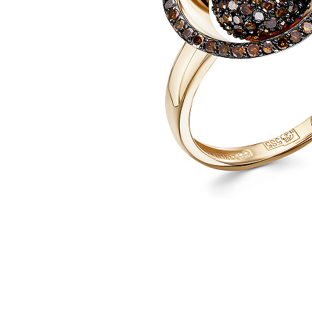
Наименование товара
Раз
Кольцо (29774715)
17