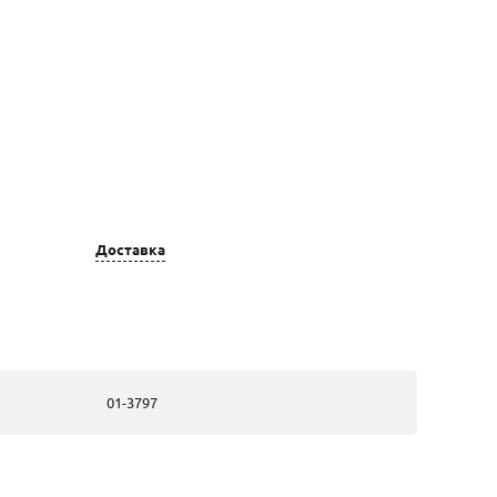
Доставка
Цвет золота
Вставка
золотые, из
111 Бр кор Кр
красного золота
57 0.560 1
7/5А(R)
01-3797