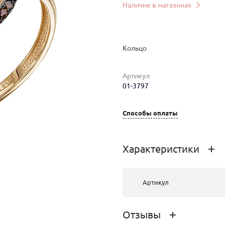
Наличие в магазинах
Кольцо
Артикул
01-3797
Способы оплаты
мер
Вес
Цена
Магазин
3.81
158 070 руб.
г. Улан-Удэ,
Характеристики
ул.Ленина,
д.33
Артикул
Отзывы