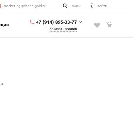
marketing@shene-gold.ru
Поиск
Войти
+7 (914) 895-33-77
кции
Заказать звонок
+7 (914) 895-33-77
Урицкого, 2
с 10:00 до 20:00
marketing@shene-
gold.ru
ии