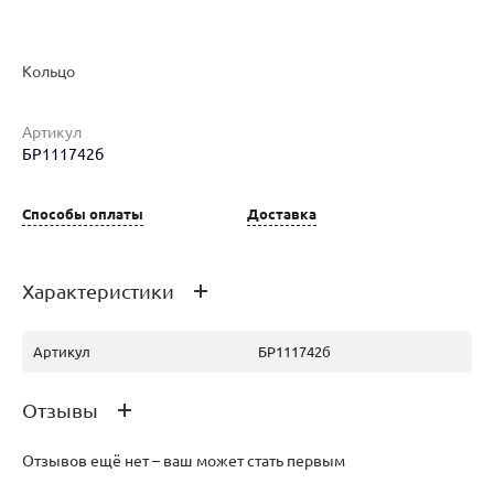
Кольцо
Артикул
БР111742б
Наименование товара
Размер
Вес
Ц
Кольцо (29648429)
18
2.06
83
Способы оплаты
Доставка
Характеристики
Артикул
БР111742б
Отзывы
Отзывов ещё нет – ваш может стать первым