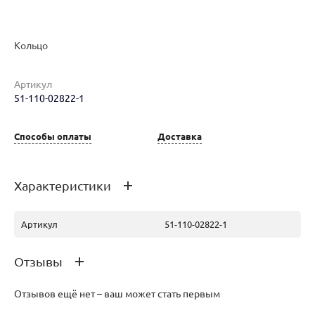
Наименование товара
Размер
Вес
Ц
Кольцо
Кольцо (29784387)
18.5
2.08
44
Артикул
51-110-02822-1
Способы оплаты
Доставка
Кольцо (29784301)
18
2.02
43
Характеристики
Артикул
51-110-02822-1
Кольцо (30248779)
18
1.98
42
Отзывы
Отзывов ещё нет – ваш может стать первым