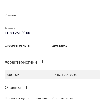
Наименование товара
Размер
Вес
Ц
Кольцо
Кольцо (29405343)
17.5
2.24
15
Артикул
11604-251-00-00
Способы оплаты
Доставка
Характеристики
Артикул
11604-251-00-00
Отзывы
Отзывов ещё нет – ваш может стать первым