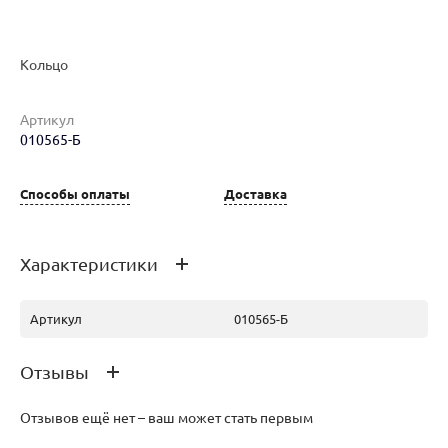
Кольцо
Наименование товара
Размер
Вес
Ц
Артикул
010565-Б
Кольцо (29602384)
17.5
10.5
27
Способы оплаты
Доставка
Характеристики
Артикул
010565-Б
Отзывы
Отзывов ещё нет – ваш может стать первым