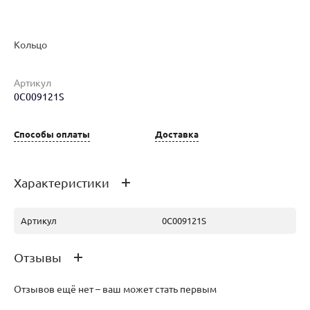
Кольцо
Артикул
0C009121S
Наименование товара
Размер
Вес
Ц
Кольцо (30177130)
18.5
2.78
25
Способы оплаты
Доставка
Характеристики
Артикул
0C009121S
Отзывы
Отзывов ещё нет – ваш может стать первым