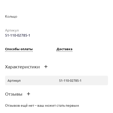
Наименование товара
Размер
Вес
Ц
Кольцо
Кольцо (29863181)
18
1.19
22
Артикул
51-110-02785-1
Способы оплаты
Доставка
Кольцо (29783977)
16.5
1.16
21
Характеристики
Кольцо (30248762)
18
1.23
26
Артикул
51-110-02785-1
Отзывы
Отзывов ещё нет – ваш может стать первым