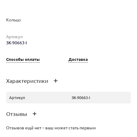
Кольцо
Артикул
Наименование товара
Размер
Вес
Ц
ЗК-90663-I
Кольцо (29689378)
17
2.57
13
Способы оплаты
Доставка
Характеристики
Артикул
ЗК-90663-I
Отзывы
Отзывов ещё нет – ваш может стать первым