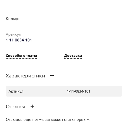
Кольцо
Артикул
1-11-0834-101
Наименование товара
Размер
Вес
Ц
Кольцо (29685356)
18.5
2.76
13
Способы оплаты
Доставка
Характеристики
Артикул
1-11-0834-101
Отзывы
Отзывов ещё нет – ваш может стать первым