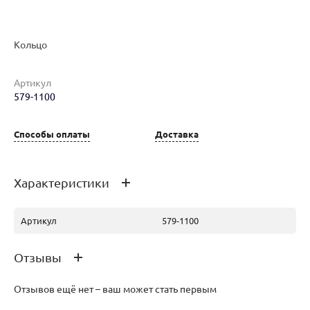
Кольцо
Наименование товара
Размер
Вес
Ц
Артикул
579-1100
Кольцо (29728398)
19.5
3.49
10
Способы оплаты
Доставка
Характеристики
Артикул
579-1100
Отзывы
Отзывов ещё нет – ваш может стать первым