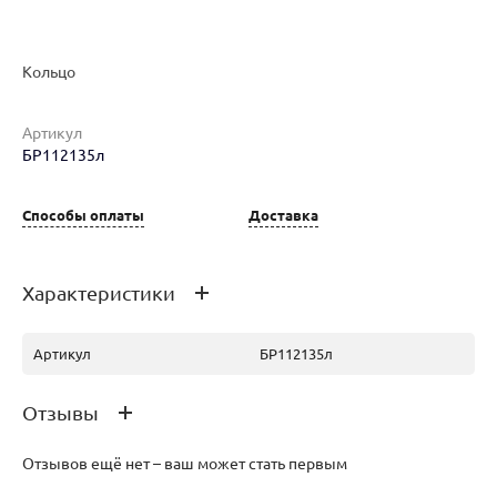
Кольцо
Артикул
БР112135л
Наименование товара
Размер
Вес
Ц
Кольцо (30153387)
18
2.99
10
Способы оплаты
Доставка
Характеристики
Артикул
БР112135л
Отзывы
Отзывов ещё нет – ваш может стать первым