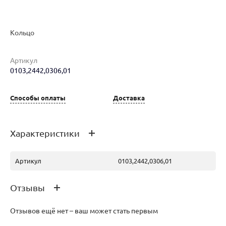
Наименование товара
Размер
Вес
Ц
Кольцо
Кольцо (27745595)
17.5
5.76
12
Артикул
0103,2442,0306,01
Способы оплаты
Доставка
Характеристики
Артикул
0103,2442,0306,01
Отзывы
Отзывов ещё нет – ваш может стать первым