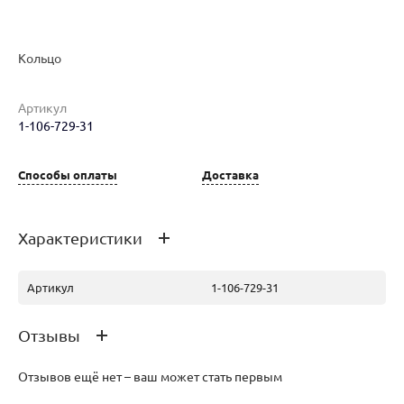
Кольцо
Артикул
Наименование товара
Размер
Вес
Ц
1-106-729-31
Кольцо (28294269)
18
2.55
15
Способы оплаты
Доставка
Характеристики
Артикул
1-106-729-31
Отзывы
Отзывов ещё нет – ваш может стать первым