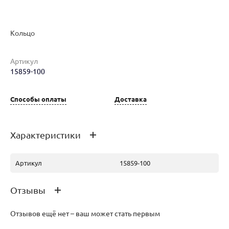
Кольцо
Наименование товара
Размер
Вес
Ц
Артикул
Кольцо (29573530)
16.5
1.74
92
15859-100
Способы оплаты
Доставка
Характеристики
Артикул
15859-100
Отзывы
Отзывов ещё нет – ваш может стать первым