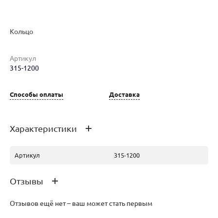
Кольцо
Артикул
Наименование товара
Размер
Вес
Ц
315-1200
Кольцо (28917144)
17
3.11
14
Способы оплаты
Доставка
Характеристики
Артикул
315-1200
Отзывы
Отзывов ещё нет – ваш может стать первым